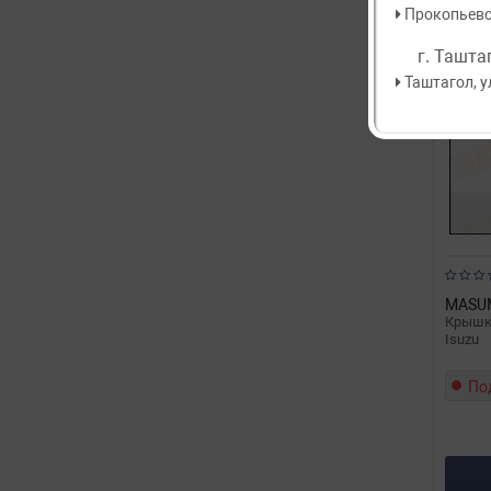
Прокопьевск
г. Ташта
Таштагол, у
MASU
Крышка
Isuzu
По