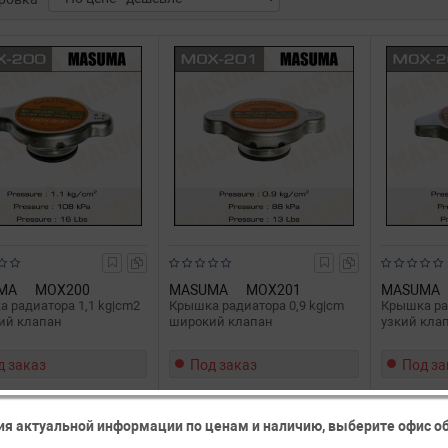
MA
MOX200
MASUMA
MOX201
MASUMA
 радиатора 1,1 kg|cm2
Крышка радиатора 0,9 kg|cm
Крышка ра
ий клапан
широкий клапан
узкий клап
д заказ
Под заказ
Под за
Все цены
Все цены
ия актуальной информации по ценам и наличию, выберите офис 
Подробнее
Подробнее
П