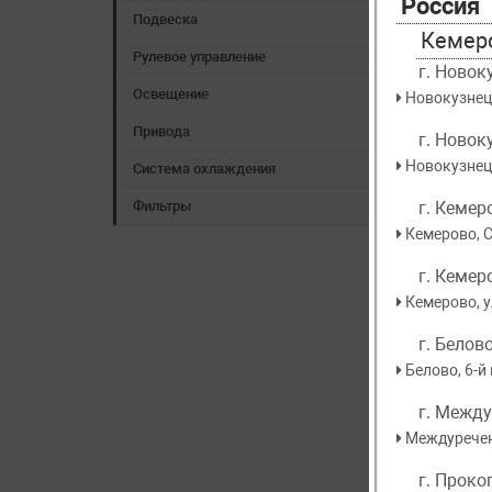
Россия
Подвеска
Кемер
Рулевое управление
г. Новок
Освещение
​Новокузнец
Привода
г. Новок
Новокузнецк
Система охлаждения
г. Кемер
Фильтры
Кемерово, С
г. Кемер
Кемерово, у
MASU
Крышка
г. Белов
Toyota
Белово, 6-й
По
г. Межд
Междуреченс
г. Проко