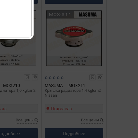
MOX210
MASUMA
MOX211
диатора 1,0 kg|cm2
Крышка радиатора 1,4 kg|cm2
Nissan
каз
Под заказ
Все цены
Все цены
одробнее
Подробнее