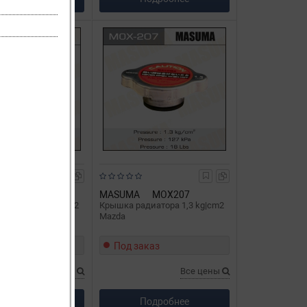
MOX206
MASUMA
MOX207
диатора 1,3 kg|cm2
Крышка радиатора 1,3 kg|cm2
Mazda
каз
Под заказ
Все цены
Все цены
одробнее
Подробнее