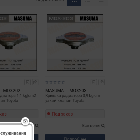
MOX202
MASUMA
MOX203
диатора 1,1 kg|cm2
Крышка радиатора 0,9 kg|cm
ан Toyota
узкий клапан Toyota
каз
Под заказ
X
Все цены
Все цены
обслуживания
одробнее
Подробнее