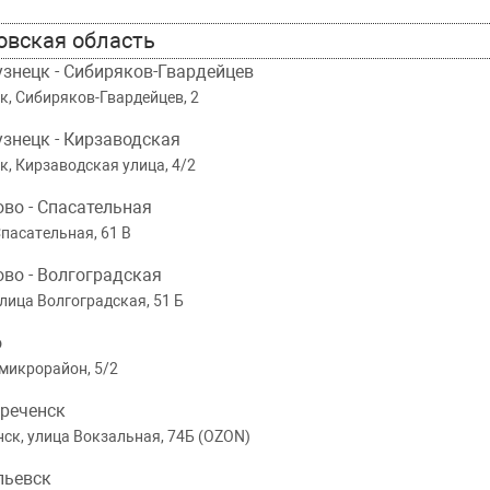
овская область
узнецк - Сибиряков-Гвардейцев
к, Сибиряков-Гвардейцев, 2
узнецк - Кирзаводская
, Кирзаводская улица, 4/2
ово - Спасательная
пасательная, 61 В
ово - Волгоградская
лица Волгоградская, 51 Б
MA
MOX204
MASUMA
MOX205
MASUMA
 радиатора 0,9 kg|cm2
Крышка радиатора 1,1 kg|cm2
Крышка ра
о
широкий клапан Toyota
Mazda
 микрорайон, 5/2
д заказ
Под заказ
Под за
уреченск
Все цены
Все цены
к, улица Вокзальная, 74Б (OZON)
пьевск
Подробнее
Подробнее
П