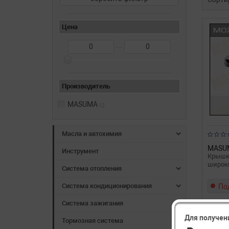
Цена
—
Производитель
MASUMA
12
Масла и автохимия
MASU
Инструмент
Крышка
широк
Система отопления
Система кондиционирования
По
Система зажигания
Для получен
Тормозная система