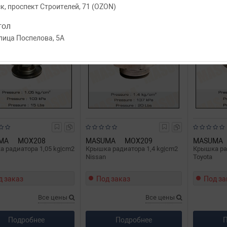
, проспект Строителей, 71 (OZON)
гол
лица Поспелова, 5А
MA
MOX208
MASUMA
MOX209
MASUMA
 радиатора 1,05 kg|cm2
Крышка радиатора 1,4 kg|cm2
Крышка ра
Nissan
Toyota
д заказ
Под заказ
Под за
Все цены
Все цены
Подробнее
Подробнее
П