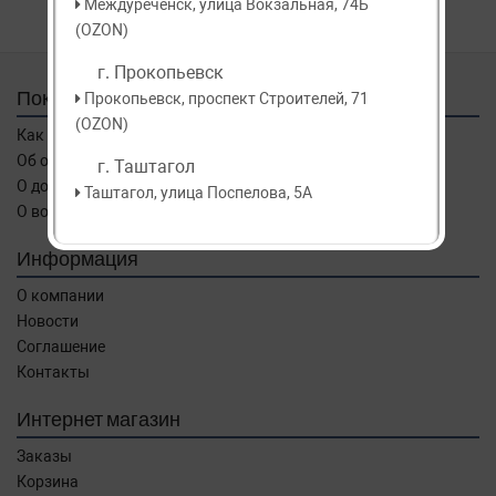
Междуреченск, улица Вокзальная, 74Б
(OZON)
г. Прокопьевск
Покупателям
Прокопьевск, проспект Строителей, 71
(OZON)
Как заказать
Об оплате
г. Таштагол
О доставке
Таштагол, улица Поспелова, 5А
О возврате
Информация
О компании
Новости
Соглашение
Контакты
Интернет магазин
Заказы
Корзина