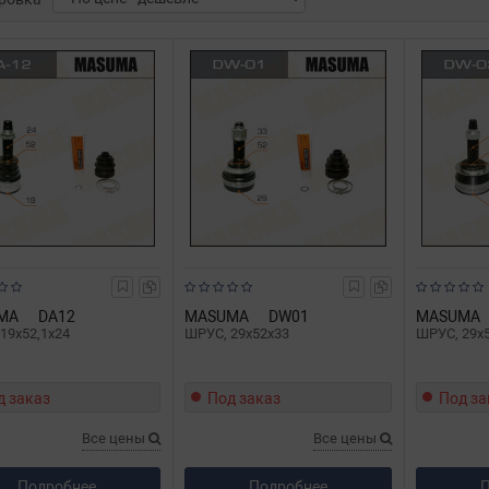
MA
DA12
MASUMA
DW01
MASUMA
19x52,1x24
ШРУС, 29x52x33
ШРУС, 29x
д заказ
Под заказ
Под за
Все цены
Все цены
Подробнее
Подробнее
П