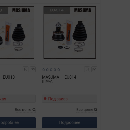
EU013
MASUMA
EU014
ШРУС
каз
Под заказ
Все цены
Все цены
одробнее
Подробнее