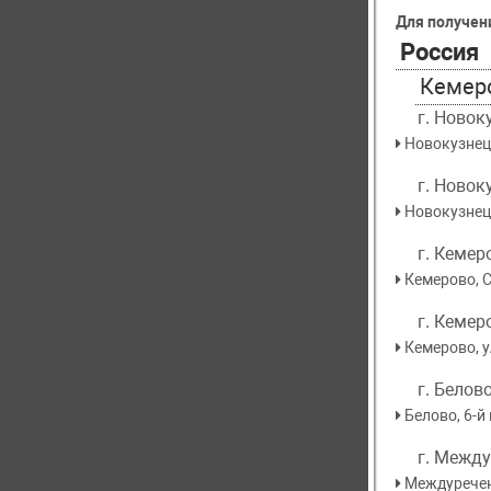
Для получен
Россия
Кемер
г. Новок
​Новокузнец
г. Новок
Новокузнецк
г. Кемер
Кемерово, С
MASU
г. Кемер
ШРУС
Кемерово, у
По
г. Белов
Белово, 6-й
г. Межд
Междуреченс