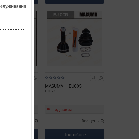
обслуживания
EU004
MASUMA
EU005
ШРУС
каз
Под заказ
Все цены
Все цены
одробнее
Подробнее