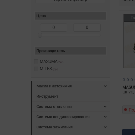
Цена
—
Производитель
MASUMA
246
MILES
654
Масла и автохимия
MASU
ШРУС, 
Инструмент
Система отопления
По
Система кондиционирования
Система зажигания