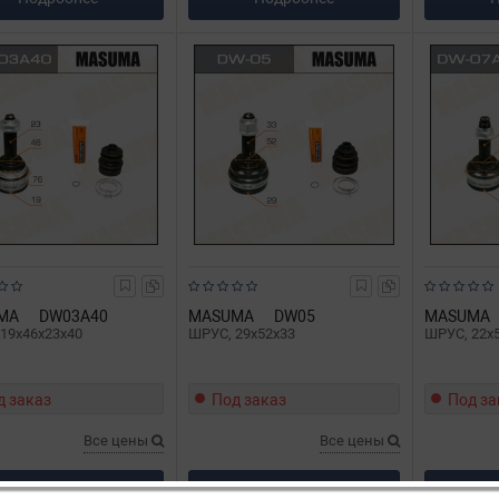
MA
DW03A40
MASUMA
DW05
MASUMA
19x46x23x40
ШРУС, 29x52x33
ШРУС, 22x
д заказ
Под заказ
Под за
Все цены
Все цены
Подробнее
Подробнее
П