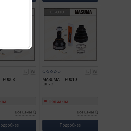
EU008
MASUMA
EU010
ШРУС
каз
Под заказ
Все цены
Все цены
одробнее
Подробнее