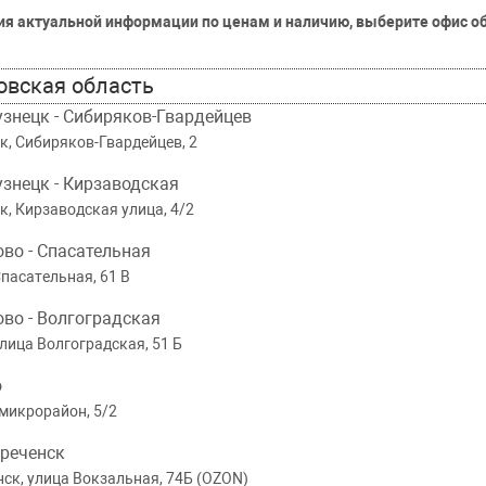
ия актуальной информации по ценам и наличию, выберите офис 
овская область
узнецк - Сибиряков-Гвардейцев
к, Сибиряков-Гвардейцев, 2
узнецк - Кирзаводская
, Кирзаводская улица, 4/2
ово - Спасательная
пасательная, 61 В
MA
EU002
MASUMA
EU003
MASUMA
ово - Волгоградская
ШРУС
ШРУС
лица Волгоградская, 51 Б
д заказ
Под заказ
Под за
о
 микрорайон, 5/2
Все цены
Все цены
уреченск
Подробнее
Подробнее
П
к, улица Вокзальная, 74Б (OZON)