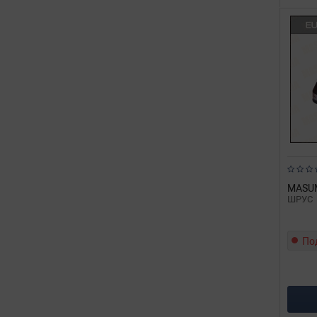
MASU
ШРУС
По