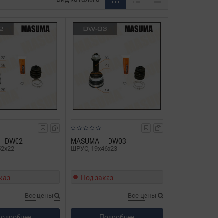
DW02
MASUMA
DW03
52x22
ШРУС, 19x46x23
каз
Под заказ
Все цены
Все цены
одробнее
Подробнее