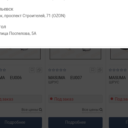
пьевск
, проспект Строителей, 71 (OZON)
гол
лица Поспелова, 5А
MA
EU006
MASUMA
EU007
MASUMA
ШРУС
ШРУС
д заказ
Под заказ
Под за
Все цены
Все цены
Подробнее
Подробнее
П