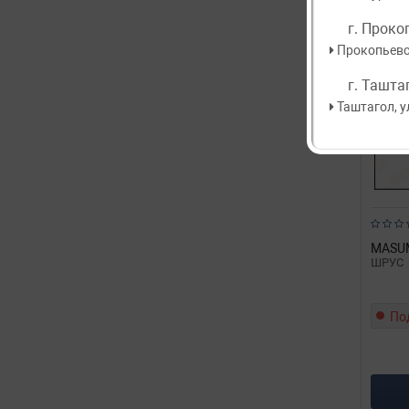
г. Проко
Прокопьевск
г. Ташта
Таштагол, у
MASU
ШРУС
По