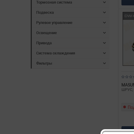
Тормозная система
Подвеска
Рулевое управление
Освещение
Привода
Система охлаждения
Фильтры
MASU
ШРУС, 
По